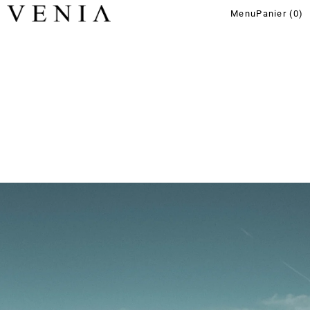
Menu
Panier (
0
)