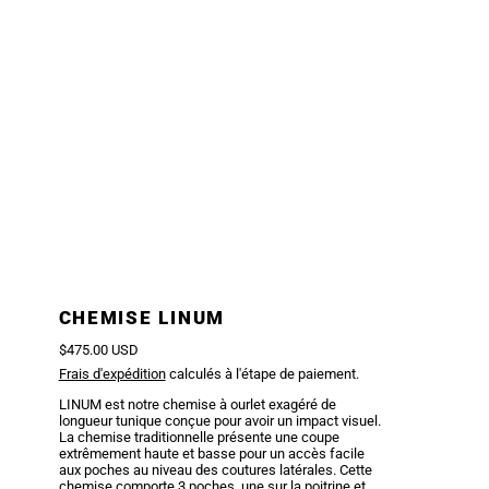
CHEMISE LINUM
Prix régulier
$475.00 USD
Frais d'expédition
calculés à l'étape de paiement.
LINUM est notre chemise à ourlet exagéré de
longueur tunique conçue pour avoir un impact visuel.
La chemise traditionnelle présente une coupe
extrêmement haute et basse pour un accès facile
aux poches au niveau des coutures latérales. Cette
chemise comporte 3 poches, une sur la poitrine et