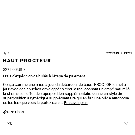
1/9
Previous
/
Next
HAUT PROCTEUR
Prix régulier
$225.00 USD
Frais d'expédition
calculés à l'étape de paiement.
Conçu comme une mise à jour du débardeur de base, PROCTOR le met à
jour avec des couches enveloppées circulaires, donnant un drapé naturel à
la chemise. L'effet de superposition supplémentaire donne un style de
superposition asymétrique supplémentaire qui en fait une pièce autonome
solide lorsque vous la portez sans…
En savoir plus
Size Chart
Taille