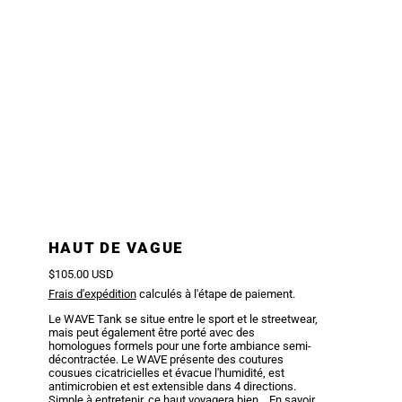
HAUT DE VAGUE
Prix régulier
$105.00 USD
Frais d'expédition
calculés à l'étape de paiement.
Le WAVE Tank se situe entre le sport et le streetwear,
mais peut également être porté avec des
homologues formels pour une forte ambiance semi-
décontractée. Le WAVE présente des coutures
cousues cicatricielles et évacue l'humidité, est
antimicrobien et est extensible dans 4 directions.
Simple à entretenir, ce haut voyagera bien…
En savoir